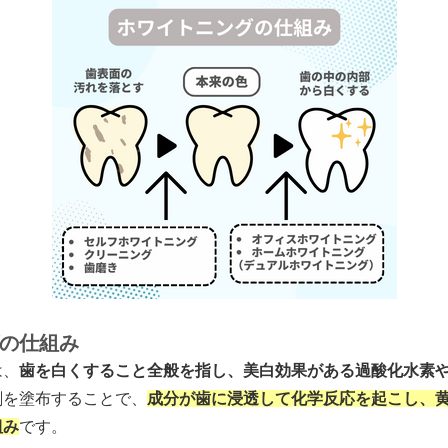
の仕組み
は、
歯を白くすること全般を指し、美白効果がある過酸化水素
剤を塗布することで、
成分が歯に浸透して化学反応を起こし、
組み
です。