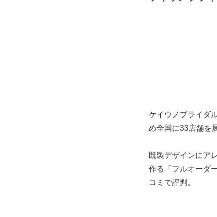
ケイウノブライダ
め全国に33店舗
を
既製デザインにアレ
作る「フルオーダ
コミで評判。