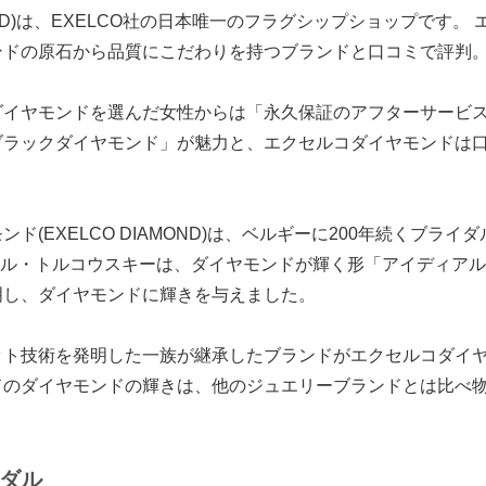
ND)は、
EXELCO社の日本唯一のフラグシップショップ
です。 
ンドの原石から品質にこだわりを持つブランドと口コミで評判
ダイヤモンドを選んだ女性からは「永久保証のアフターサービ
ブラックダイヤモンド」が魅力と、エクセルコダイヤモンドは
ド(EXELCO DIAMOND)は、ベルギーに200年続くブラ
セル・トルコウスキーは、
ダイヤモンドが輝く形「アイディアル
明
し、ダイヤモンドに輝きを与えました。
ット技術を発明した一族が継承したブランド
がエクセルコダイ
ドのダイヤモンドの輝きは、他のジュエリーブランドとは比べ
。
ダル