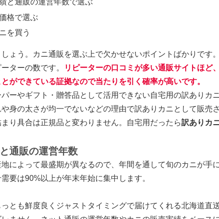
績と通販の運営年数で選ぶ
価格で選ぶ
ニを買う
ましょう。カニ通販を選ぶ上で欠かせないポイントばかりです
ピーターの数です。
リピーターの口コミが多い通販サイトほど
ことができている証拠なので当たりを引く確率が高いです。
ーパーやギフト・贈答品として活用できない自宅用の訳ありカ
れや身の太さが均一でないなどの理由で訳ありカニとして販売
詰まり具合は正規品と変わりません。自宅用だったら
訳ありカ
と通販の運営年数
産地によって最盛期が異なるので、年間を通して旬のカニが手
需要は90%以上が年末年始に集中します。
もっとも鮮度良くジャストタイミングで届けてくれる北海道直