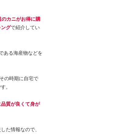
道のカニがお得に購
キング
で紹介してい
である海産物などを
。その時期に自宅で
です。
に品質が良くて身が
。
較した情報なので、