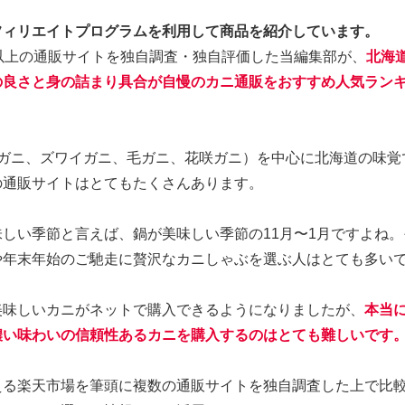
フィリエイトプログラムを利用して商品を紹介しています。
以上の通販サイトを独自調査・独自評価した当編集部が、
北海
の良さと身の詰まり具合が自慢の
カニ通販
をおすすめ人気ラン
バガニ、ズワイガニ、毛ガニ、花咲ガニ）を中心に北海道の味覚
の通販サイトはとてもたくさんあります。
しい季節と言えば、鍋が美味しい季節の11月〜1月ですよね
や年末年始のご馳走に贅沢なカニしゃぶを選ぶ人はとても多い
美味しいカニがネットで購入できるようになりましたが、
本当
濃い味わいの信頼性あるカニを購入するのはとても難しいです
える楽天市場を筆頭に複数の通販サイトを独自調査した上で比