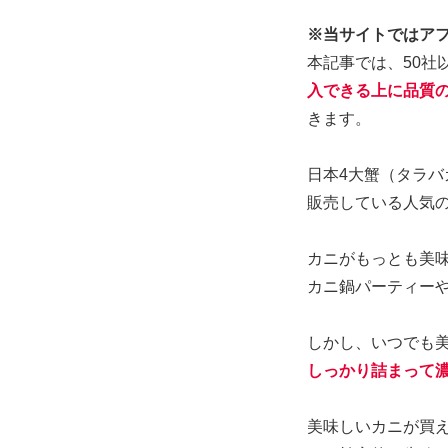
※当サイトではア
本記事では、50社
入できる上に品質
きます。
日本4大蟹（タラ
販売している人気
カニがもっとも美味
カニ鍋パーティー
しかし、いつでも
しっかり詰まって
美味しいカニが買