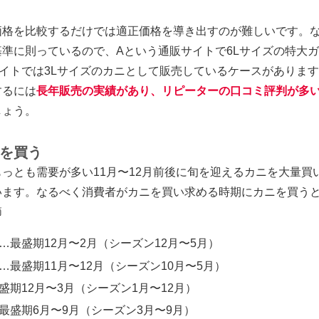
価格を比較するだけでは適正価格を導き出すのが難しいです。
基準に則っているので、
Aという通販サイトで6Lサイズの特大
イトでは3Lサイズのカニとして販売
しているケースがあり
ます
するには
長年販売の実績があり、リピーターの口コミ評判が多
しょう。
を買う
っとも需要が多い11月〜12月前後に旬を迎えるカニを大量買
います。なるべく消費者がカニを買い求める時期にカニを買う
節
…最盛期12月〜2月（シーズン12月〜5月）
…最盛期11月〜12月（シーズン10月〜5月）
盛期12月〜3月（シーズン1月〜12月）
最盛期6月〜9月（シーズン3月〜9月）