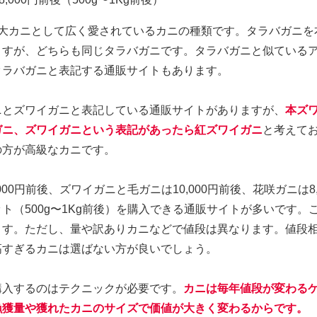
4大カニとして広く愛されているカニの種類です。タラバガニを
ますが、どちらも同じタラバガニです。タラバガニと似ている
タラバガニと表記する通販サイトもあります。
ニとズワイガニと表記している通販サイトがありますが、
本ズ
ガニ、ズワイガニという表記があったら紅ズワイガニ
と考えて
の方が高級なカニです。
000円前後、ズワイガニと毛ガニは10,000円前後、花咲ガニは8
ト（500g〜1Kg前後）を購入できる通販サイトが多いです。
ます。
ただし、量や訳ありカニなどで値段は異なります。値段
高すぎるカニは選ばない方が良いでしょう。
購入するのはテクニックが必要です。
カニは毎年値段が変わる
漁獲量や獲れたカニのサイズで価値が大きく変わるからです。